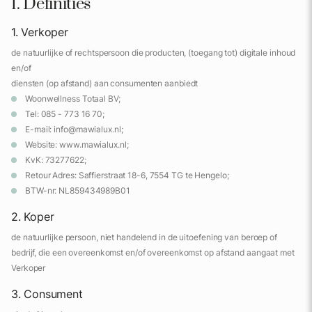
1. Definities
1. Verkoper
de natuurlijke of rechtspersoon die producten, (toegang tot) digitale inhoud
en/of
diensten (op afstand) aan consumenten aanbiedt
Woonwellness Totaal BV;
Tel: 085 - 773 16 70;
E-mail: info@mawialux.nl;
Website: www.mawialux.nl;
KvK: 73277622;
Retour Adres: Saffierstraat 18-6, 7554 TG te Hengelo;
BTW-nr: NL859434989B01
2. Koper
de natuurlijke persoon, niet handelend in de uitoefening van beroep of
bedrijf, die een overeenkomst en/of overeenkomst op afstand aangaat met
Verkoper
3. Consument