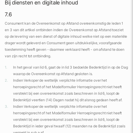
Bij diensten en digitale inhoud
7.6
Consument kan de Overeenkomst op Afstand overeenkomstig de leden 1
en 3 van dit artikel ontbinden indien de Overeenkomst op Afstand toeziet
op de levering van een dienst of digitale inhoud welke niet op een materiële
drager wordt geleverd en Consument geen uitdrukkelijke, voorafgaande
toestemming heeft geven - daarmee verklaard heeft - om afstand te doen
van zijn recht tot ontbinding.
In het geval van lid 6, gaat de in lid 3 bedoelde Bedenktijd in op de Dag
waarop de Overeenkomst op Afstand gesloten is.‌
Indien Verkoper de wettelijk verplichte informatie over het
herroepingsrecht of het Modelformulier Herroepingsrecht niet heeft
verstrekt bij een overeenkomst zoals beschreven in lid 6, loopt de
Bedenktijd veertien (14) Dagen nadat hij dit alsnog gedaan heeft af.
Indien Verkoper de wettelijk verplichte informatie over het
herroepingsrecht of het Modelformulier Herroepingsrecht niet heeft
verstrekt bij een overeenkomst zoals beschreven in lid 6, loopt de
Bedenktijd in ieder geval twaalf (12) maanden na de Bedenktijd zoals
vermeld in sub a af.