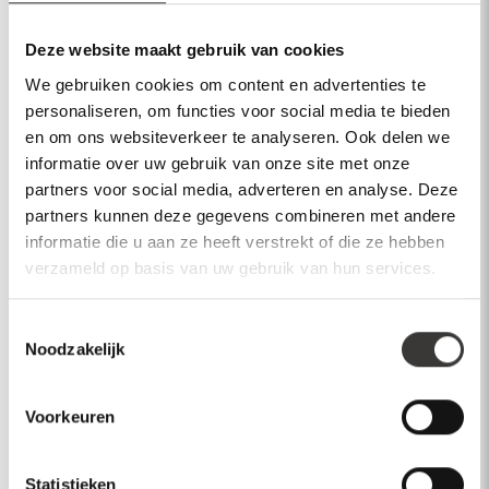
Overeenkomst op Afstand
Deze website maakt gebruik van cookies
7.1
We gebruiken cookies om content en advertenties te
Consument kan de Overeenkomst op Afstand binnen de Bedenktijd
personaliseren, om functies voor social media te bieden
ontbinden.
en om ons websiteverkeer te analyseren. Ook delen we
7.2
informatie over uw gebruik van onze site met onze
partners voor social media, adverteren en analyse. Deze
Consument deelt deze ontbinding van de Overeenkomst op Afstand aan
Verkoper mede d.m.v. het Modelformulier Herroepingsrecht, via een
partners kunnen deze gegevens combineren met andere
elektronisch formulier dat Verkoper voor dit doel op zijn website aanbiedt of
informatie die u aan ze heeft verstrekt of die ze hebben
op een andere ondubbelzinnige wijze.
verzameld op basis van uw gebruik van hun services.
7.3
Toestemmingsselectie
De Bedenktijd bedraagt veertien (14) Dagen.
Noodzakelijk
Bij producten
Voorkeuren
7.4
Statistieken