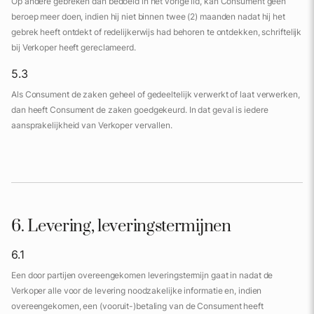
Op andere gebreken dan bedoeld in het vorige lid, kan Consument geen
beroep meer doen, indien hij niet binnen twee (2) maanden nadat hij het
gebrek heeft ontdekt of redelijkerwijs had behoren te ontdekken, schriftelijk
bij Verkoper heeft gereclameerd.
5.3
Als Consument de zaken geheel of gedeeltelijk verwerkt of laat verwerken,
dan heeft Consument de zaken goedgekeurd. In dat geval is iedere
aansprakelijkheid van Verkoper vervallen.
6. Levering, leveringstermijnen
6.1
Een door partijen overeengekomen leveringstermijn gaat in nadat de
Verkoper alle voor de levering noodzakelijke informatie en, indien
overeengekomen, een (vooruit-)betaling van de Consument heeft