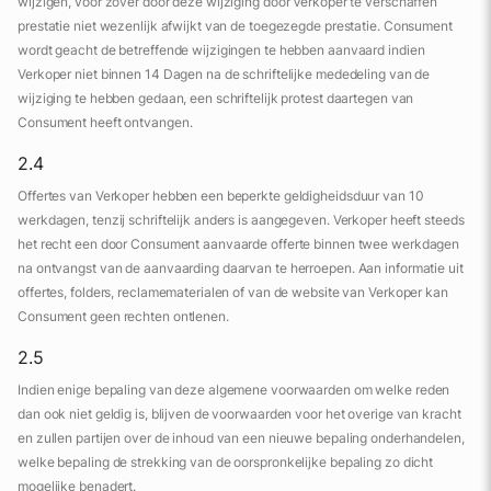
wijzigen, voor zover door deze wijziging door Verkoper te verschaffen
prestatie niet wezenlijk afwijkt van de toegezegde prestatie. Consument
wordt geacht de betreffende wijzigingen te hebben aanvaard indien
Verkoper niet binnen 14 Dagen na de schriftelijke mededeling van de
wijziging te hebben gedaan, een schriftelijk protest daartegen van
Consument heeft ontvangen.
2.4
Offertes van Verkoper hebben een beperkte geldigheidsduur van 10
werkdagen, tenzij schriftelijk anders is aangegeven. Verkoper heeft steeds
het recht een door Consument aanvaarde offerte binnen twee werkdagen
na ontvangst van de aanvaarding daarvan te herroepen. Aan informatie uit
offertes, folders, reclamematerialen of van de website van Verkoper kan
Consument geen rechten ontlenen.
2.5
Indien enige bepaling van deze algemene voorwaarden om welke reden
dan ook niet geldig is, blijven de voorwaarden voor het overige van kracht
en zullen partijen over de inhoud van een nieuwe bepaling onderhandelen,
welke bepaling de strekking van de oorspronkelijke bepaling zo dicht
mogelijke benadert.