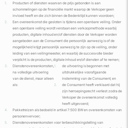
Producten of diensten waarvan de prijs gebonden is aan
schommelingen op de financiële markt waarop de Verkoper geen
invloed heeft en die zich binnen de Bedenktijd kunnen voordoen;
Een overeenkomst die gesloten is tijdens een openbare veiling. Onder
een openbare veiling wordt verstaan een verkoopmethode waarbij
producten, digitale inhoud en/of diensten door de Verkoper worden
aangeboden aan de Consument die persoonlijk aanwezig is of de
mogelijkheid krijgt persoonlijk aanwezig te zijn op de veiling, onder
leiding van een veilingmeester, en waarbij de succesvolle bieder
verplicht is de producten, digitale inhoud en/of diensten af te nemen;
Dienstenovereenkomsten,
de uitvoering is begonnen met
na volledige uitvoering
uitdrukkelijke voorafgaande
van de dienst, maar alleen
instemming van de Consument; en
als:
de Consument heeft verklaard dat hij
zijn herroepingsrecht verliest zodra de
Verkoper de overeenkomst volledig
heeft uitgevoerd;
Pakketreizen als bedoeld in artikel 7:500 BW en overeenkomsten van
personenvervoer;
Dienstenovereenkomsten voor terbeschikkingstelling van