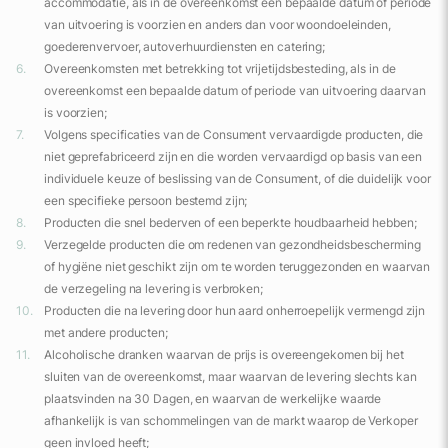
accommodatie, als in de overeenkomst een bepaalde datum of periode
van uitvoering is voorzien en anders dan voor woondoeleinden,
goederenvervoer, autoverhuurdiensten en catering;
Overeenkomsten met betrekking tot vrijetijdsbesteding, als in de
overeenkomst een bepaalde datum of periode van uitvoering daarvan
is voorzien;
Volgens specificaties van de Consument vervaardigde producten, die
niet geprefabriceerd zijn en die worden vervaardigd op basis van een
individuele keuze of beslissing van de Consument, of die duidelijk voor
een specifieke persoon bestemd zijn;
Producten die snel bederven of een beperkte houdbaarheid hebben;
Verzegelde producten die om redenen van gezondheidsbescherming
of hygiëne niet geschikt zijn om te worden teruggezonden en waarvan
de verzegeling na levering is verbroken;
Producten die na levering door hun aard onherroepelijk vermengd zijn
met andere producten;
Alcoholische dranken waarvan de prijs is overeengekomen bij het
sluiten van de overeenkomst, maar waarvan de levering slechts kan
plaatsvinden na 30 Dagen, en waarvan de werkelijke waarde
afhankelijk is van schommelingen van de markt waarop de Verkoper
geen invloed heeft;