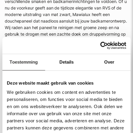
verschillende smaken en badkamerinrichtingen te voldoen. Of u
nu de voorkeur geeft aan de tijdloze elegantie van RVS of de
moderne uitstraling van mat zwart, Mawialux heeft een
douchepaneel dat naadloos aansluit bij jouw badkamerontwerp.
Wij raden aan het paneel te reinigen met groene zeep en na
gebruik te drogen met een zachte doek om druppelvorming op
het materiaal te voorkomen, zodat de schoonheid van jouw
douchepaneel behouden blijft.
Onderhoud en duurzaamheid van een
Toestemming
Details
Over
douchepaneel
Het onderhoud van onze douchepanelen is eenvoudig, maar
Deze website maakt gebruik van cookies
van essentieel belang voor het behoud van de kwaliteit en het
uiterlijk van het paneel. Het gebruik van agressieve, bijtende
We gebruiken cookies om content en advertenties te
reinigingsmiddelen wordt afgeraden, omdat deze de anti-
personaliseren, om functies voor social media te bieden
kalklaag kunnen aantasten. Met de juiste zorg en onderhoud
en om ons websiteverkeer te analyseren. Ook delen we
zullen onze douchepanelen een langdurige aanvulling zijn op
informatie over uw gebruik van onze site met onze
jouw badkamer, die niet alleen praktisch nut biedt maar ook
partners voor social media, adverteren en analyse. Deze
esthetisch aantrekkelijk blijft.
partners kunnen deze gegevens combineren met andere