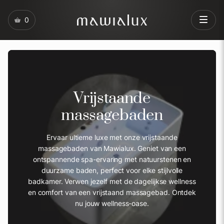
0
Vrijstaande
massagebaden
Ervaar ultieme luxe met onze vrijstaande
massagebaden van Mawialux. Geniet van een
ontspannende spa-ervaring met natuurstenen en
duurzame baden, perfect voor elke stijlvolle
badkamer. Verwen jezelf met de dagelijkse wellness
en comfort van een vrijstaand massagebad. Ontdek
nu jouw wellness-oase.