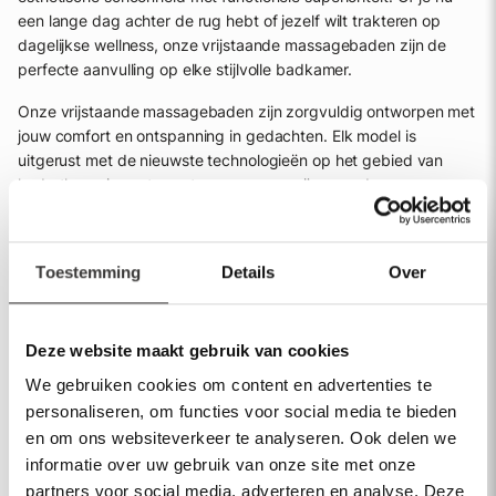
een lange dag achter de rug hebt of jezelf wilt trakteren op
dagelijkse wellness, onze vrijstaande massagebaden zijn de
perfecte aanvulling op elke stijlvolle badkamer.
Onze vrijstaande massagebaden zijn zorgvuldig ontworpen met
jouw comfort en ontspanning in gedachten. Elk model is
uitgerust met de nieuwste technologieën op het gebied van
hydrotherapie, wat zorgt voor een ongeëvenaarde
ontspanningservaring. Daarnaast zijn onze massagebaden
vervaardigd uit hoogwaardige materialen die niet alleen
duurzaamheid garanderen, maar ook een vleugje luxe
Toestemming
Details
Over
toevoegen aan je badkamer.
Maak van je badkamer een wellness-oase
Deze website maakt gebruik van cookies
met Mawialux
We gebruiken cookies om content en advertenties te
Als je overweegt om een massagebad te kopen, laat Mawialux
personaliseren, om functies voor social media te bieden
je kennismaken met de mogelijkheid om van je badkamer een
en om ons websiteverkeer te analyseren. Ook delen we
persoonlijke spa te maken. Onze vrijstaande massagebaden zijn
informatie over uw gebruik van onze site met onze
meer dan alleen een bad; ze zijn een statement van luxe en
partners voor social media, adverteren en analyse. Deze
zelfzorg. Kies uit een reeks ontwerpen die naadloos aansluiten