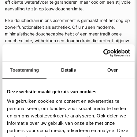
efficiënte waterafvoer te garanderen, maar ook om een stijlvolle
aanvulling te zijn op jouw doucheruimte.
Elke douchedrain in ons assortiment is gemaakt met het oog op
zowel functionaliteit als esthetiek. Of u nu een moderne,
minimalistische douchecabine hebt of een meer traditionele
doucheruimte, wij hebben een douchedrain die perfect bij jouw
stijl past. Onze douchedrains komen in verschillende
afwerkingen, van glanzend chroom tot mat zwart, waardoor ze
naadloos integreren met de rest van jouw badkamerontwerp.
Toestemming
Details
Over
De voordelen van hoogwaardige
douchedrains van Mawialux
Deze website maakt gebruik van cookies
Het kiezen van de juiste douchedrains voor jouw douches gaat
niet alleen over het uiterlijk; het gaat ook om duurzaamheid en
We gebruiken cookies om content en advertenties te
onderhoudsgemak. Onze douchedrains zijn vervaardigd uit
personaliseren, om functies voor social media te bieden
hoogwaardige materialen die bestand zijn tegen de dagelijkse
en om ons websiteverkeer te analyseren. Ook delen we
slijtage, en zijn ontworpen voor eenvoudige reiniging en
informatie over uw gebruik van onze site met onze
onderhoud. Dit betekent minder tijd besteed aan schoonmaken
partners voor social media, adverteren en analyse. Deze
en meer tijd genieten van jouw stijlvolle doucheruimte.