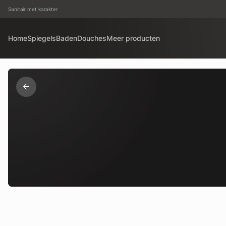
Sanitair met karakter
Home
Spiegels
Baden
Douches
Meer producten