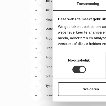
Inclusief montagemateriaal
Toestemming
Inclusief wc-bril
Deze website maakt gebruik
Kleur
We gebruiken cookies om cont
Materiaal
websiteverkeer te analyseren
media, adverteren en analys
Product breedte
verstrekt of die ze hebben v
Product gewicht
Toestemmingsselectie
Product hoogte
Noodzakelijk
Product lengte
Soft-close
Type toilet
Weigeren
Zonder spoelrand