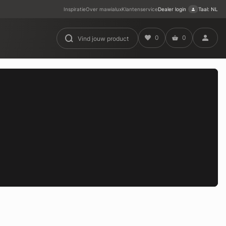
Inspiratie
Over mawialux
Klantenservice
Dealer login
Taal: NL
0
0