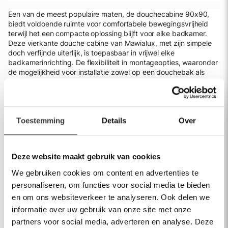
Een van de meest populaire maten, de douchecabine 90x90,
biedt voldoende ruimte voor comfortabele bewegingsvrijheid
terwijl het een compacte oplossing blijft voor elke badkamer.
Deze vierkante douche cabine van Mawialux, met zijn simpele
doch verfijnde uiterlijk, is toepasbaar in vrijwel elke
badkamerinrichting. De flexibiliteit in montageopties, waaronder
de mogelijkheid voor installatie zowel op een douchebak als
direct op de vloer, samen met de keuze voor montage aan de
linker- of rechterzijde, maakt het een uiterst veelzijdige keuze
voor jouw badkamer.
Unieke douchecabines
Toestemming
Details
Over
Bij Mawialux begrijpen we het belang van kwaliteit en veiligheid.
Daarom zijn al onze douchecabines uitgerust met
Deze website maakt gebruik van cookies
veiligheidsglas, om een veilige en zorgeloze douche-ervaring te
We gebruiken cookies om content en advertenties te
garanderen. Of u nu kiest voor een douchecabine 90x90 of een
andere maat, u kunt vertrouwen op de duurzaamheid en de
personaliseren, om functies voor social media te bieden
stijlvolle uitstraling van onze producten. Onze douchecabines,
en om ons websiteverkeer te analyseren. Ook delen we
met hun simpele doch stoere uiterlijk, zijn ontworpen om aan te
informatie over uw gebruik van onze site met onze
sluiten bij uiteenlopende badkamerstijlen, van klassiek tot
partners voor social media, adverteren en analyse. Deze
modern.