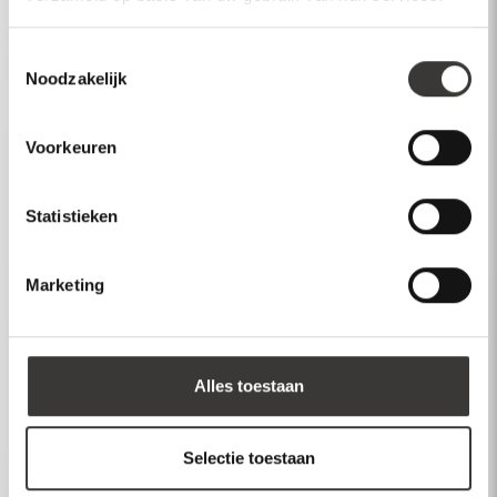
Meer producten
Toestemmingsselectie
Noodzakelijk
Meer info
Inspiratie
Voorkeuren
Over Mawialux
Statistieken
Klantenservice
Account
Marketing
Inloggen
Maak account aan
Alles toestaan
Dealer login
Selectie toestaan