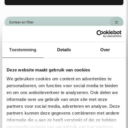
Sorteer en filter
Helaas, je zoekopdracht heeft geen resultaten
opgeleverd. Pas je zoekcriteria aan.
Toestemming
Details
Over
Deze website maakt gebruik van cookies
We gebruiken cookies om content en advertenties te
Assortiment
personaliseren, om functies voor social media te bieden
Spiegels
en om ons websiteverkeer te analyseren. Ook delen we
informatie over uw gebruik van onze site met onze
Baden
partners voor social media, adverteren en analyse. Deze
partners kunnen deze gegevens combineren met andere
Kranen
informatie die u aan ze heeft verstrekt of die ze hebben
Wastafels
verzameld op basis van uw gebruik van hun services.