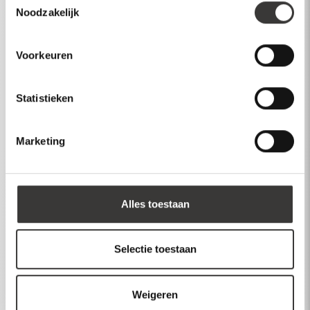
Noodzakelijk
Inspiratie
Over Mawialux
Voorkeuren
Klantenservice
Statistieken
Account
Inloggen
Marketing
Maak account aan
Dealer login
Alles toestaan
Selectie toestaan
Stuur een bericht
Weigeren