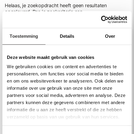
Helaas, je zoekopdracht heeft geen resultaten
opgeleverd. Pas je zoekcriteria aan.
Toestemming
Details
Over
Assortiment
Deze website maakt gebruik van cookies
Spiegels
We gebruiken cookies om content en advertenties te
personaliseren, om functies voor social media te bieden
Baden
en om ons websiteverkeer te analyseren. Ook delen we
informatie over uw gebruik van onze site met onze
Kranen
partners voor social media, adverteren en analyse. Deze
Wastafels
partners kunnen deze gegevens combineren met andere
informatie die u aan ze heeft verstrekt of die ze hebben
Meer producten
verzameld op basis van uw gebruik van hun services.
Meer info
Toestemmingsselectie