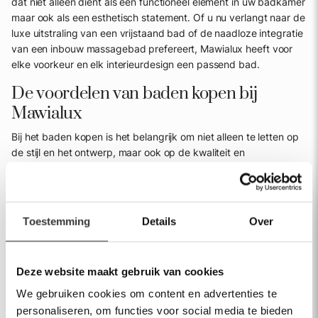
dat niet alleen dient als een functioneel element in uw badkamer
maar ook als een esthetisch statement. Of u nu verlangt naar de
luxe uitstraling van een vrijstaand bad of de naadloze integratie
van een inbouw massagebad prefereert, Mawialux heeft voor
elke voorkeur en elk interieurdesign een passend bad.
De voordelen van baden kopen bij
Mawialux
Bij het baden kopen is het belangrijk om niet alleen te letten op
de stijl en het ontwerp, maar ook op de kwaliteit en
duurzaamheid van het product. Mawialux staat garant voor
baden die zijn vervaardigd uit hoogwaardige materialen,
ontworpen om een leven lang mee te gaan. Van moderne en
minimalistische designs tot rijkelijk uitgewerkte modellen, ons
Toestemming
Details
Over
assortiment biedt een uitgebreide keuze die aansluit bij uw
persoonlijke smaak en de stijl van uw badkamer.
Deze website maakt gebruik van cookies
Vrijstaande baden zijn niet alleen een bron van ontspanning,
maar ook een symbool van luxe en elegantie in de badkamer.
We gebruiken cookies om content en advertenties te
Deze baden staan los van de muur en bieden daardoor meer
personaliseren, om functies voor social media te bieden