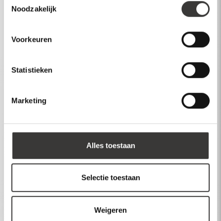
Noodzakelijk
Inspiratie
Over Mawialux
Voorkeuren
Klantenservice
Statistieken
Account
Inloggen
Marketing
Maak account aan
Dealer login
Alles toestaan
Selectie toestaan
Stuur een bericht
Weigeren