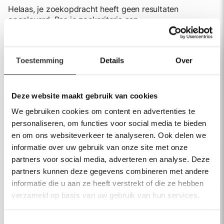
Helaas, je zoekopdracht heeft geen resultaten
opgeleverd. Pas je zoekcriteria aan.
Toestemming
Details
Over
Assortiment
Deze website maakt gebruik van cookies
Spiegels
We gebruiken cookies om content en advertenties te
personaliseren, om functies voor social media te bieden
Baden
en om ons websiteverkeer te analyseren. Ook delen we
informatie over uw gebruik van onze site met onze
Kranen
partners voor social media, adverteren en analyse. Deze
Wastafels
partners kunnen deze gegevens combineren met andere
informatie die u aan ze heeft verstrekt of die ze hebben
Meer producten
verzameld op basis van uw gebruik van hun services.
Meer info
Toestemmingsselectie