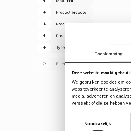
Materiaal
Product breedte
Product hoogte
Product lengte
Type glas
Toestemming
Filters wissen
Deze website maakt gebruik
We gebruiken cookies om cont
websiteverkeer te analyseren
Ontdek
media, adverteren en analys
verstrekt of die ze hebben v
Laat je betove
douchewanden d
zorgen niet al
Toestemmingsselectie
Een glazen dou
Noodzakelijk
ruimtelijkheid