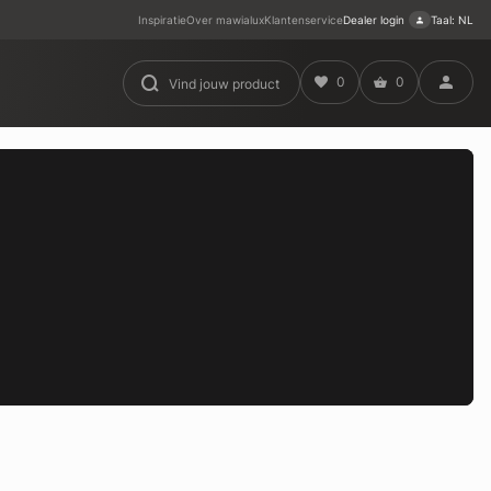
Inspiratie
Over mawialux
Klantenservice
Dealer login
Taal: NL
0
0