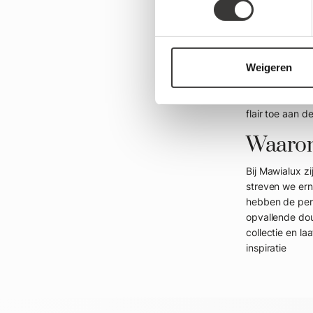
illusie van me
aanvoelen.
Voeg e
Weigeren
Voor wie op zo
contrast in de
flair toe aan d
Waarom
Bij Mawialux z
streven we ern
hebben de per
opvallende dou
collectie en l
inspiratie