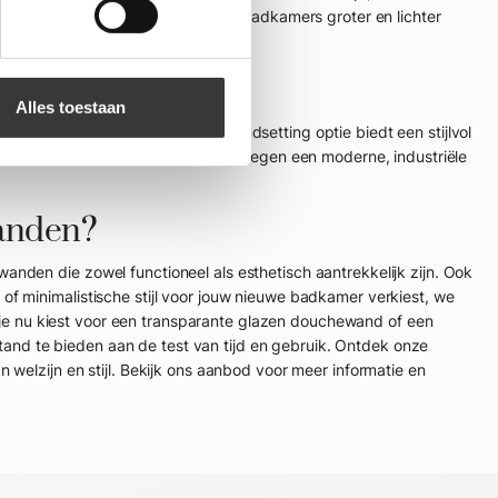
 zicht, waardoor zelfs de kleinste badkamers groter en lichter
wand zwart
Alles toestaan
de perfecte oplossing. Deze trendsetting optie biedt een stijlvol
 of sanitair. Zwarte douchewanden voegen een moderne, industriële
anden?
nden die zowel functioneel als esthetisch aantrekkelijk zijn. Ook
of minimalistische stijl voor jouw nieuwe badkamer verkiest, we
e nu kiest voor een transparante glazen douchewand of een
nd te bieden aan de test van tijd en gebruik. Ontdek onze
 welzijn en stijl. Bekijk ons aanbod voor meer informatie en