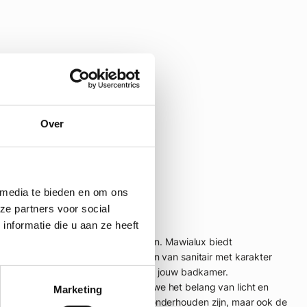
Over
 media te bieden en om ons
ze partners voor social
den bij Mawialux
nformatie die u aan ze heeft
schillende stijlen, maten en kleuren. Mawialux biedt
odern tot klassiek. Deze elementen van sanitair met karakter
ok bij aan de esthetische waarde van jouw badkamer.
rruimte. Bij Mawialux begrijpen we het belang van licht en
Marketing
 alleen duurzaam en makkelijk te onderhouden zijn, maar ook de