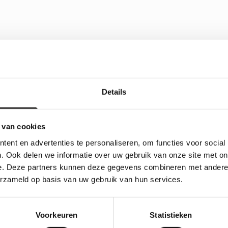
Details
 van cookies
ent en advertenties te personaliseren, om functies voor social
. Ook delen we informatie over uw gebruik van onze site met on
 de veelzijdigheid van douchewan
e. Deze partners kunnen deze gegevens combineren met andere i
erzameld op basis van uw gebruik van hun services.
ren door onze selectie van elegante douchewanden, beschikbaar in ver
ie met hun simpele, strakke uiterlijk passen in elke badkamer, van m
leen voor een functionele scheiding binnen de ruimte, maar dragen o
chewand staat symbool voor elegantie en openheid binnen de badkame
Voorkeuren
Statistieken
 in de badkamer. Daarom bieden we glazen douchewanden aan die niet