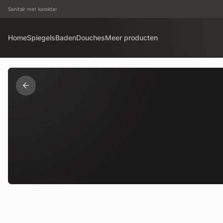
Sanitair met karakter
Home
Spiegels
Baden
Douches
Meer producten