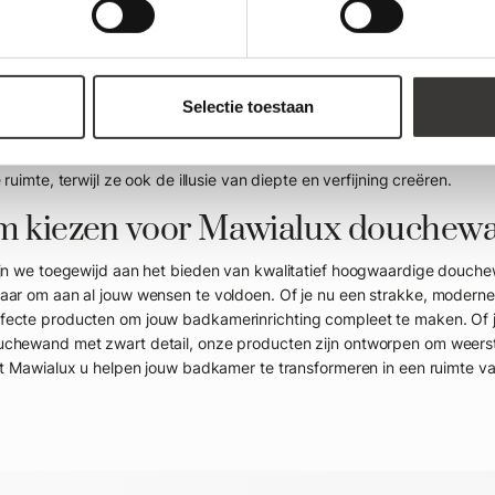
er ruimte creëren. Het transparante glas zorgt voor een ononderbroken
en statement toe met een douche
Selectie toestaan
ek is naar een krachtig design statement, biedt een douchewand zwart 
 badkamer en is bijzonder effectief in combinatie met lichtere tegels
e ruimte, terwijl ze ook de illusie van diepte en verfijning creëren.
 kiezen voor Mawialux douchew
ijn we toegewijd aan het bieden van kwalitatief hoogwaardige douchewa
aar om aan al jouw wensen te voldoen. Of je nu een strakke, moderne 
fecte producten om jouw badkamerinrichting compleet te maken. Of j
chewand met zwart detail, onze producten zijn ontworpen om weersta
aat Mawialux u helpen jouw badkamer te transformeren in een ruimte van