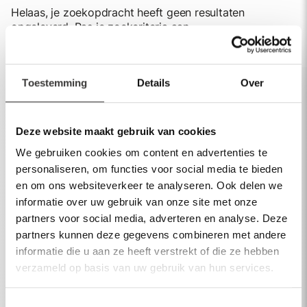
Helaas, je zoekopdracht heeft geen resultaten
opgeleverd. Pas je zoekcriteria aan.
Toestemming
Details
Over
Assortiment
Deze website maakt gebruik van cookies
Spiegels
We gebruiken cookies om content en advertenties te
personaliseren, om functies voor social media te bieden
Baden
en om ons websiteverkeer te analyseren. Ook delen we
informatie over uw gebruik van onze site met onze
Kranen
partners voor social media, adverteren en analyse. Deze
Wastafels
partners kunnen deze gegevens combineren met andere
informatie die u aan ze heeft verstrekt of die ze hebben
Meer producten
verzameld op basis van uw gebruik van hun services.
Meer info
Toestemmingsselectie