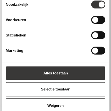
Noodzakelijk
Inspiratie
Over Mawialux
Voorkeuren
Klantenservice
Statistieken
Account
Inloggen
Marketing
Maak account aan
Dealer login
Alles toestaan
Selectie toestaan
Stuur een bericht
Weigeren