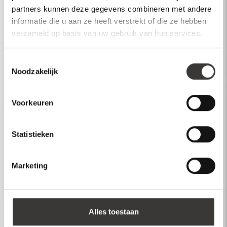
Spiegels
partners kunnen deze gegevens combineren met andere
informatie die u aan ze heeft verstrekt of die ze hebben
Baden
verzameld op basis van uw gebruik van hun services.
Kranen
Toestemmingsselectie
Wastafels
Noodzakelijk
Meer producten
Voorkeuren
Meer info
Inspiratie
Statistieken
Over Mawialux
Marketing
Klantenservice
Account
Alles toestaan
Inloggen