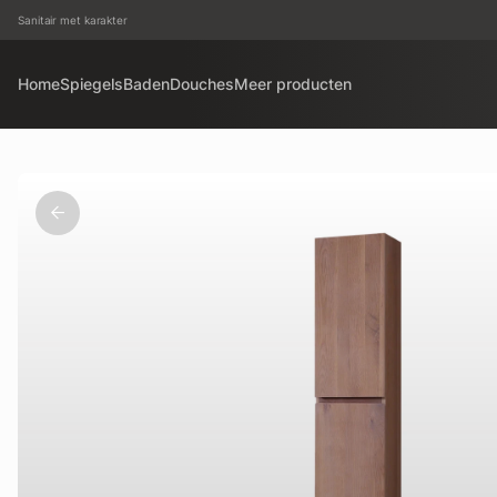
Sanitair met karakter
Home
Spiegels
Baden
Douches
Meer producten