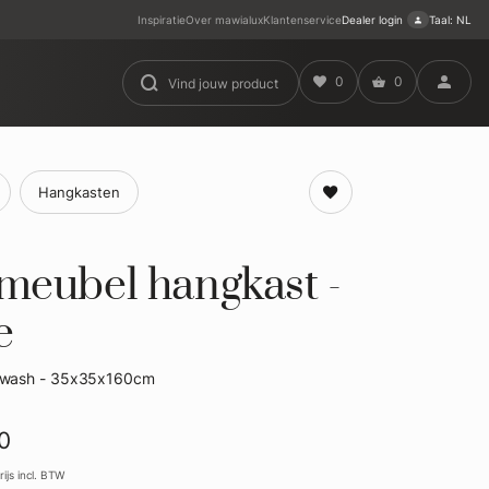
Inspiratie
Over mawialux
Klantenservice
Dealer login
Taal: NL
0
0
Hangkasten
eubel hangkast -
e
e wash - 35x35x160cm
0
ijs incl. BTW