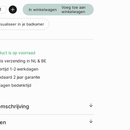
Voeg toe aan
In winkelwagen
winkelwagen
isualiseer in je badkamer
duct is op voorraad
tis verzending in NL & BE
ertijd 1-2 werkdagen
ndaard 2 jaar garantie
dagen bedenktijd
mschrijving
en