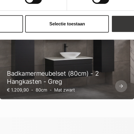
Meubels
Badmeubelsets
Selectie toestaan
Badkamermeubelset (80cm) - 2
Hangkasten - Greg
€ 1.209,90
-
80cm
-
Mat zwart