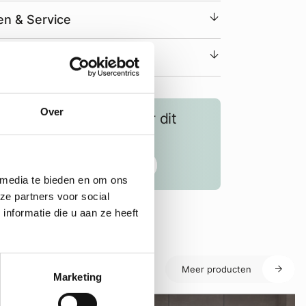
n & Service
Over
Heeft u vragen over dit
product?
Neem contact op
 media te bieden en om ons
ze partners voor social
nformatie die u aan ze heeft
Meer producten
Marketing