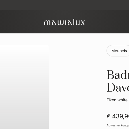
Meubels
Badm
Dav
Eiken whit
€ 439,9
Advies verkooppr