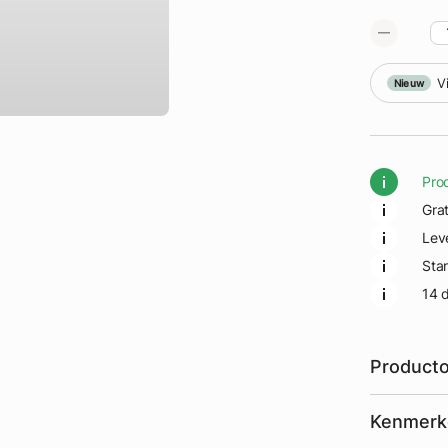
Vergroot foto
V
Nieuw
Pro
Gra
Lev
Sta
14 
Producto
Kenmerk