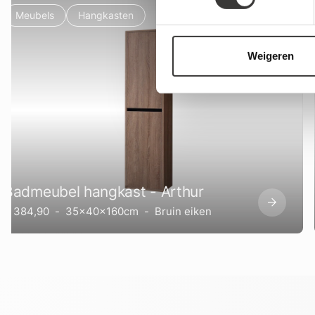
Meubels
Hangkasten
Weigeren
Badmeubel hangkast - Arthur
€ 384,90
-
35x40x160cm
-
Bruin eiken