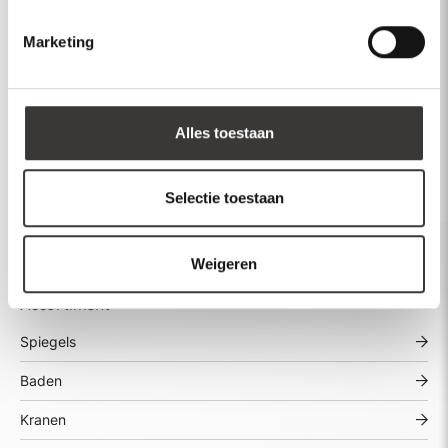
Marketing
Semi-professional
Semi-p
keukenkraan - Flexibele
keuken
Alles toestaan
uitloop - Cocos
uitloo
€ 186,90
-
63cm
-
Gunmetal grey
€ 186,90
Selectie toestaan
Weigeren
Assortiment
Spiegels
Baden
Kranen