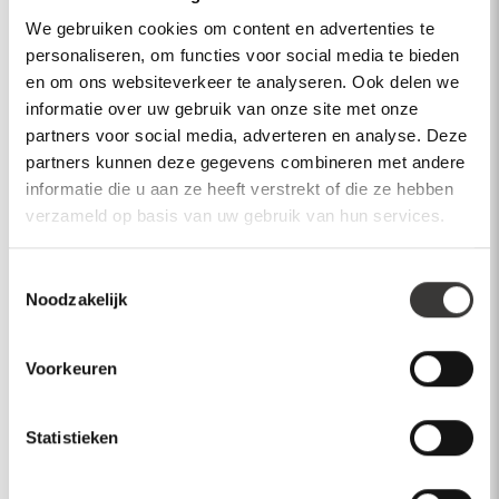
We gebruiken cookies om content en advertenties te
Neem contact op
personaliseren, om functies voor social media te bieden
en om ons websiteverkeer te analyseren. Ook delen we
informatie over uw gebruik van onze site met onze
partners voor social media, adverteren en analyse. Deze
partners kunnen deze gegevens combineren met andere
informatie die u aan ze heeft verstrekt of die ze hebben
Bekijk ook
verzameld op basis van uw gebruik van hun services.
Wellness
Buitenspa's
Wellne
Toestemmingsselectie
Noodzakelijk
Sauna'
Voorkeuren
Statistieken