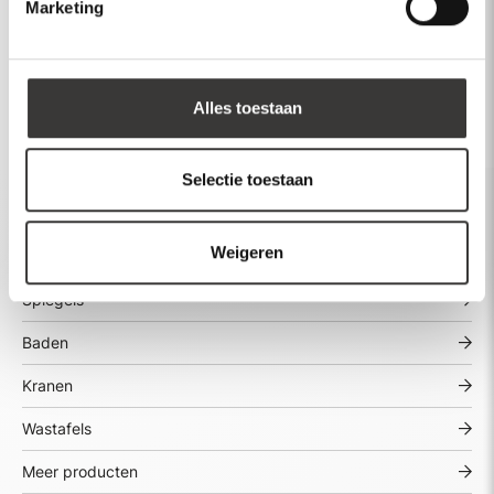
5 persoons buitenspa -
Marketing
Sauna
Verona
links 
Wit met
€ 7.500,00
-
192x192x90cm
-
grijze
€ 9.349,
ombouw
Alles toestaan
Selectie toestaan
Weigeren
Assortiment
Spiegels
Baden
Kranen
Wastafels
Meer producten