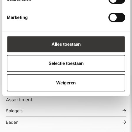
Marketing
Sauna met stoomcabine -
links model - Wales
Alles toestaan
et
Goud,
€ 9.349,90
-
100x200x200cm
-
ouw
marmer
Selectie toestaan
Weigeren
Assortiment
Spiegels
Baden